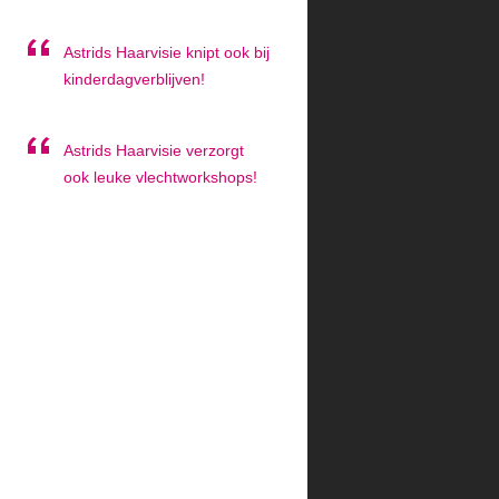
Astrids Haarvisie knipt ook bij
kinderdagverblijven!
Astrids Haarvisie verzorgt
ook leuke vlechtworkshops!